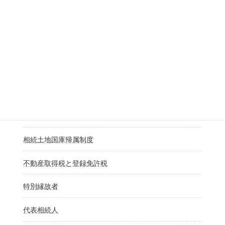
おくやみコーナー
表題部所有者不明土地解消事業
地番図
長期相続登記等未了土地解消作業
固定資産税評価額と固定資産税課税標準額
相続土地国庫帰属制度
不動産取得税と登録免許税
特別縁故者
代表相続人