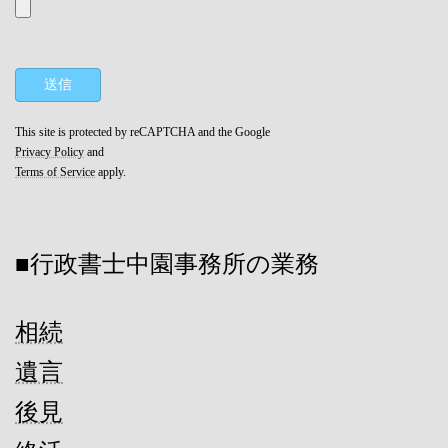
This site is protected by reCAPTCHA and the Google
Privacy Policy
and
Terms of Service
apply.
■行政書士中園事務所の業務
相続
遺言
後見