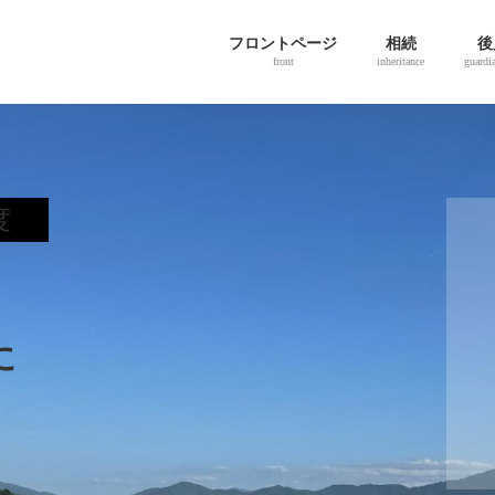
フロントページ
相続
後
front
inheritance
guardi
度
は
る
に