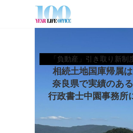
コ
ナ
ン
ビ
テ
ゲ
ン
ー
ツ
シ
へ
ョ
ス
ン
キ
に
ッ
移
「負動産」引き取り新制
プ
動
相続土地国庫帰属
奈良県で実績のあ
行政書士中園事務所