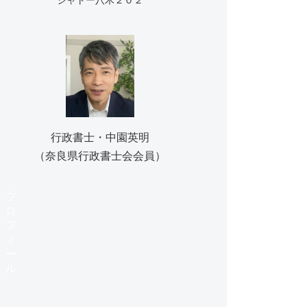
シャトー八木２０２
行政書士・中園英明
（奈良県行政書士会会員）
プ
ロ
フ
ィ
ー
ル