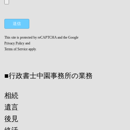
This site is protected by reCAPTCHA and the Google
Privacy Policy
and
Terms of Service
apply.
■行政書士中園事務所の業務
相続
遺言
後見