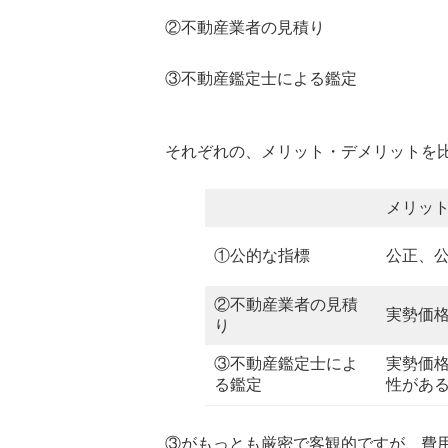
②不動産業者の見積り
③不動産鑑定士による鑑定
それぞれの、メリット・デメリットを
メリッ
①公的な指標
公正、
②不動産業者の見積
実勢価
り
③不動産鑑定士によ
実勢価
る鑑定
性があ
③がもっとも厳密で客観的ですが、費