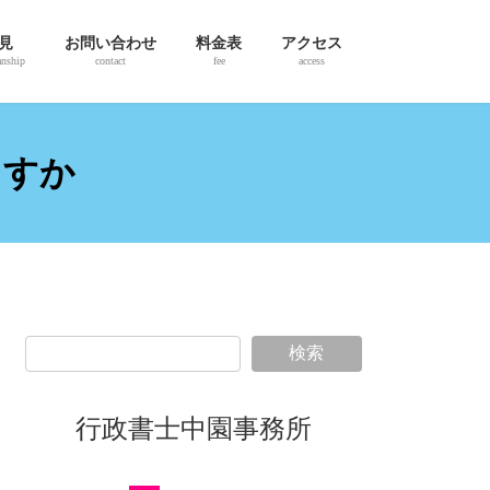
見
お問い合わせ
料金表
アクセス
anship
contact
fee
access
ますか
検索
行政書士中園事務所