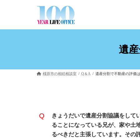
コ
ナ
ン
ビ
テ
ゲ
ン
ー
ツ
シ
へ
ョ
ス
ン
遺産
キ
に
ッ
移
プ
動
橿原市の相続相談室
Q＆A
遺産分割で不動産の評価
きょうだいで遺産分割協議をして
ることになっている兄が、家や土
るべきだと主張しています。その