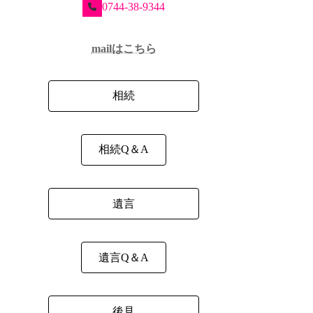
0744-38-9344
mailはこちら
相続
相続Q＆A
遺言
遺言Q＆A
後見