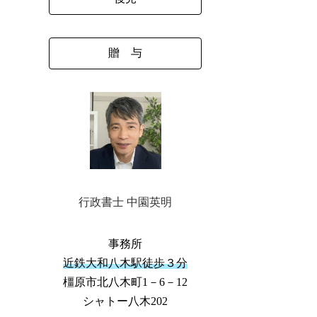
贈 与
行政書士 中園英明
事務所
近鉄大和八木駅徒歩３分
橿原市北八木町1－6－12
シャトー八木202