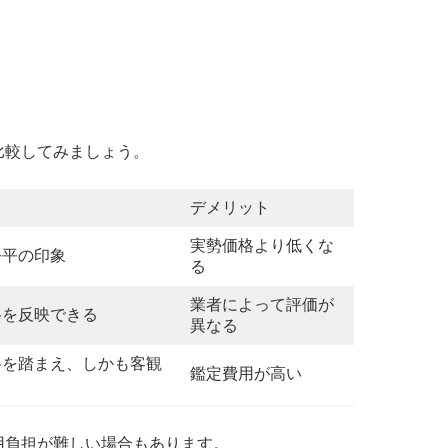
比較してみましょう。
ト
デメリット
実勢価格より低くな
公平の印象
る
業者によって評価が
格を反映できる
異なる
格を踏まえ、しかも客観
鑑定費用が高い
る
用負担が難しい場合もあります。