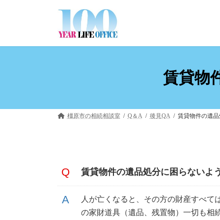
コ
ナ
ン
ビ
テ
ゲ
ン
ー
ツ
シ
へ
ョ
ス
ン
賃貸物
キ
に
ッ
移
プ
動
橿原市の相続相談室
Q＆A
後見QA
賃貸物件の遺品
賃貸物件の遺品処分に困らないよ
人が亡くなると、その方の財産すべて
の家財道具（遺品、残置物）一切も相