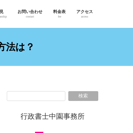
見
お問い合わせ
料金表
アクセス
anship
contact
fee
access
方法は？
検索
行政書士中園事務所