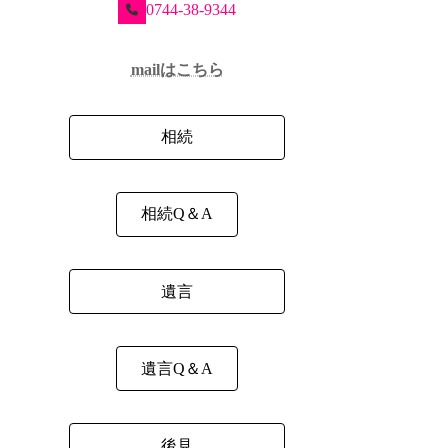
0744-38-9344
mailはこちら
相続
相続Q＆A
遺言
遺言Q＆A
後見