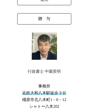
贈 与
行政書士 中園英明
事務所
近鉄大和八木駅徒歩３分
橿原市北八木町1－6－12
シャトー八木202