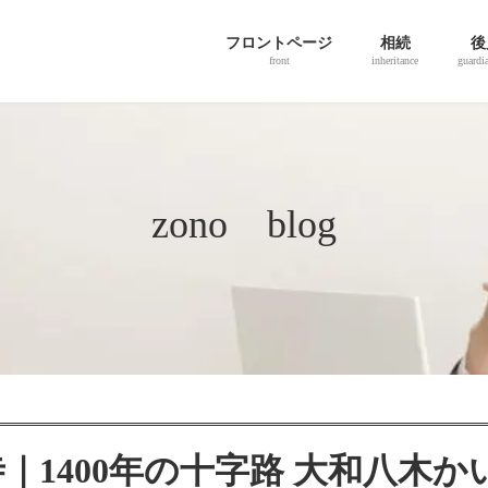
フロントページ
相続
後
front
inheritance
guardi
zono blog
1400年の十字路 大和八木か