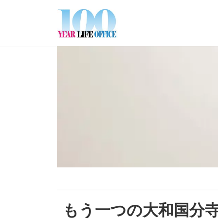
コ
ナ
ン
ビ
テ
ゲ
ン
ー
ツ
シ
へ
ョ
ス
ン
キ
に
ッ
移
プ
動
もう一つの大和国分寺｜