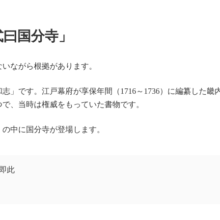
式曰国分寺」
ないながら根拠があります。
」です。江戸幕府が享保年間（1716～1736）に編纂した畿
つで、当時は権威をもっていた書物です。
」の中に国分寺が登場します。
即此