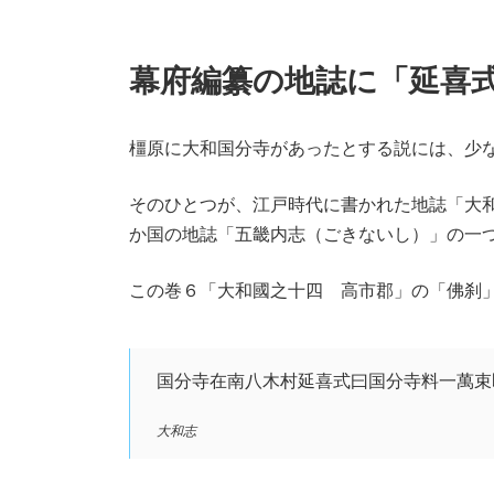
幕府編纂の地誌に「延喜
橿原に大和国分寺があったとする説には、少
そのひとつが、江戸時代に書かれた地誌「大和志
か国の地誌「五畿内志（ごきないし）」の一
この巻６「大和國之十四 高市郡」の「佛刹
国分寺在南八木村延喜式曰国分寺料一萬束
大和志