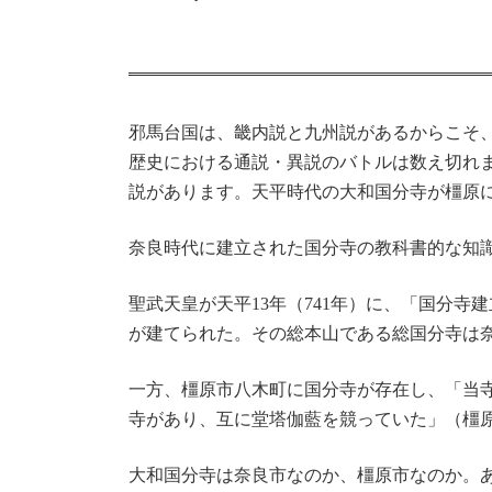
邪馬台国は、畿内説と九州説があるからこそ
歴史における通説・異説のバトルは数え切れ
説があります。天平時代の大和国分寺が橿原
奈良時代に建立された国分寺の教科書的な知
聖武天皇が天平13年（741年）に、「国分
が建てられた。その総本山である総国分寺は
一方、橿原市八木町に国分寺が存在し、「当
寺があり、互に堂塔伽藍を競っていた」（橿
大和国分寺は奈良市なのか、橿原市なのか。