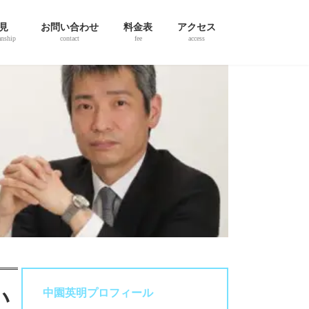
見
お問い合わせ
料金表
アクセス
anship
contact
fee
access
い
中園英明プロフィール