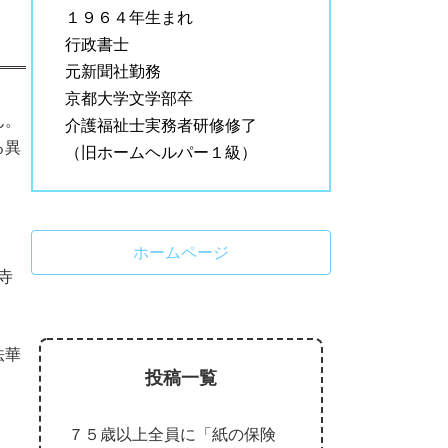
１９６４年生まれ
行政書士
元新聞社勤務
京都大学文学部卒
ん。
介護福祉士実務者研修修了
る異
（旧ホームヘルパー１級）
ホームページ
寺
法華
投稿一覧
７５歳以上全員に「紙の保険