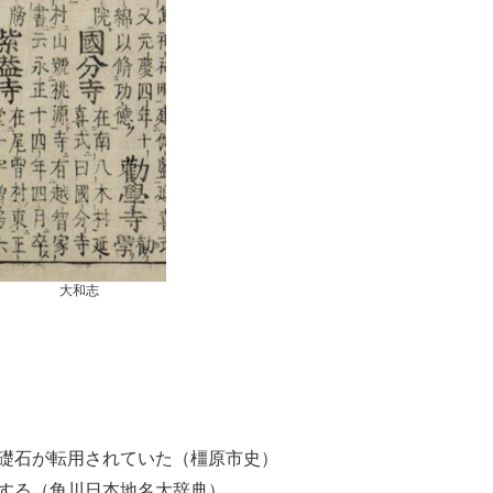
大和志
礎石が転用されていた（橿原市史）
する（角川日本地名大辞典）