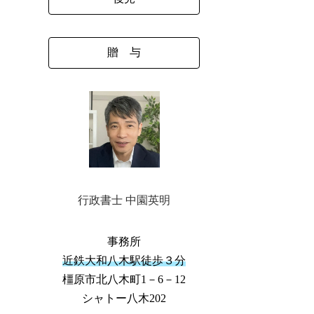
贈 与
行政書士 中園英明
事務所
近鉄大和八木駅徒歩３分
橿原市北八木町1－6－12
シャトー八木202