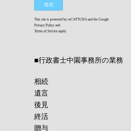
This site is protected by reCAPTCHA and the Google
Privacy Policy
and
Terms of Service
apply.
■行政書士中園事務所の業務
相続
遺言
後見
終活
贈与