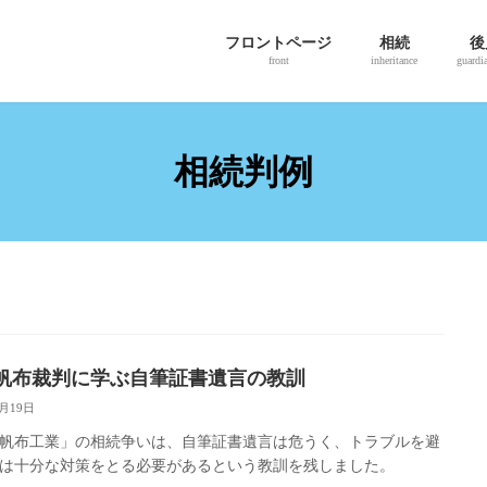
フロントページ
相続
後
front
inheritance
guardi
相続判例
帆布裁判に学ぶ自筆証書遺言の教訓
8月19日
帆布工業」の相続争いは、自筆証書遺言は危うく、トラブルを避
は十分な対策をとる必要があるという教訓を残しました。