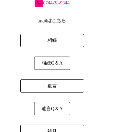
0744-38-9344
mailはこちら
相続
相続Q＆A
遺言
遺言Q＆A
後見