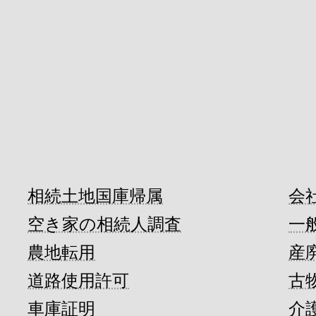
相続土地国庫帰属
会
空き家の相続人調査
一
農地転用
産
道路使用許可
古
車庫証明
介