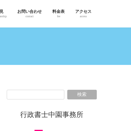
見
お問い合わせ
料金表
アクセス
anship
contact
fee
access
検索
行政書士中園事務所