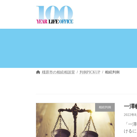
コ
ナ
ン
ビ
テ
ゲ
ン
ー
ツ
シ
へ
ョ
ス
ン
キ
に
ッ
移
プ
動
橿原市の相続相談室
判例PICKUP
相続判例
一澤
相続判例
2022年
「一澤
けるに