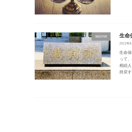
生命
相続判例
2022年
生命保
って、
相続人
持戻す