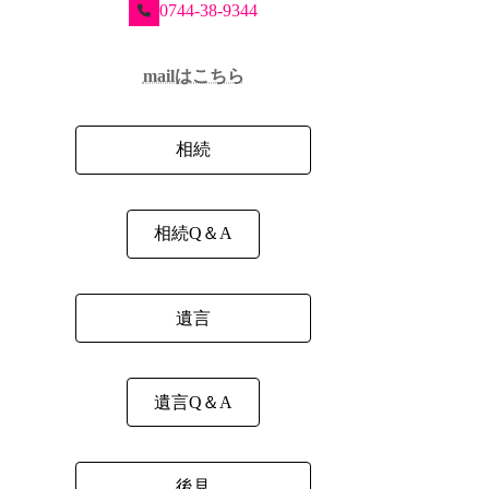
0744-38-9344
mailはこちら
相続
相続Q＆A
遺言
遺言Q＆A
後見