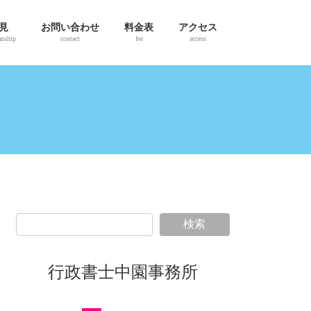
見
お問い合わせ
料金表
アクセス
anship
contact
fee
access
検索
行政書士中園事務所