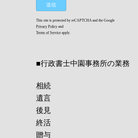
This site is protected by reCAPTCHA and the Google
Privacy Policy
and
Terms of Service
apply.
■行政書士中園事務所の業務
相続
遺言
後見
終活
贈与