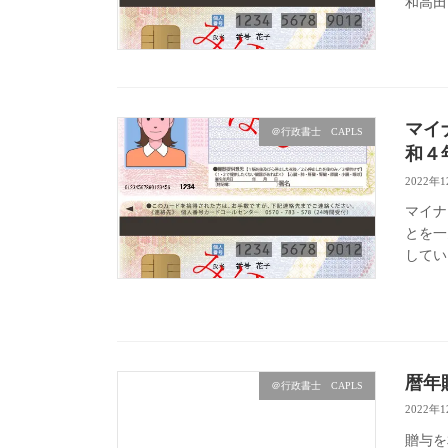
和高田
マイ
＠行政書士 CAPLS
和４
2022年
マイナ
とを一
してい
暦年
＠行政書士 CAPLS
2022年
贈与を