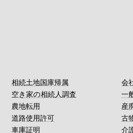
相続土地国庫帰属
会
空き家の相続人調査
一
農地転用
産
道路使用許可
古
車庫証明
介