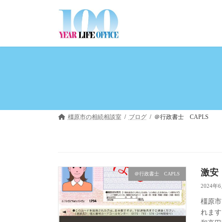
コ
ナ
ン
ビ
テ
ゲ
ン
ー
ツ
シ
へ
ョ
ス
ン
キ
に
ッ
移
プ
動
橿原市の相続相談室
ブログ
＠行政書士 CAPLS
激安
＠行政書士 CAPLS
2024年
橿原市
れます