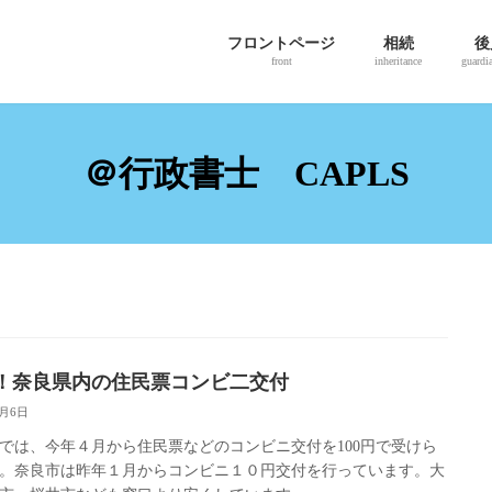
フロントページ
相続
後
front
inheritance
guardi
＠行政書士 CAPLS
！奈良県内の住民票コンビ二交付
6月6日
では、今年４月から住民票などのコンビニ交付を100円で受けら
。奈良市は昨年１月からコンビニ１０円交付を行っています。大