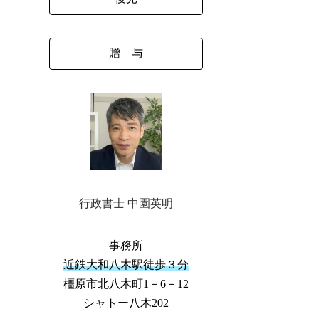
贈 与
行政書士 中園英明
事務所
近鉄大和八木駅徒歩３分
橿原市北八木町1－6－12
シャトー八木202