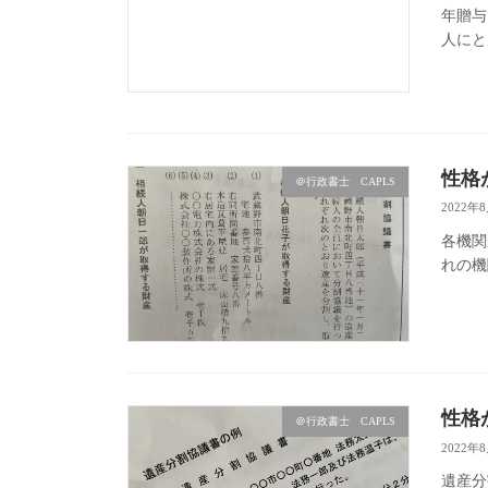
年贈与
人にと
性格
＠行政書士 CAPLS
2022年
各機関
れの機
性格
＠行政書士 CAPLS
2022年
遺産分